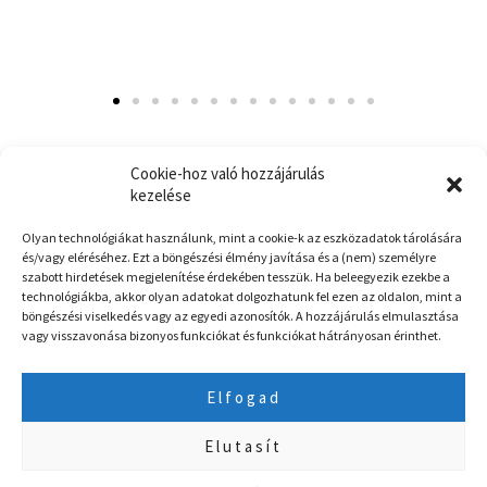
Cookie-hoz való hozzájárulás
kezelése
Főoldal
Olyan technológiákat használunk, mint a cookie-k az eszközadatok tárolására
és/vagy eléréséhez. Ezt a böngészési élmény javítása és a (nem) személyre
Kapcsolat
szabott hirdetések megjelenítése érdekében tesszük. Ha beleegyezik ezekbe a
technológiákba, akkor olyan adatokat dolgozhatunk fel ezen az oldalon, mint a
ÁSZF
böngészési viselkedés vagy az egyedi azonosítók. A hozzájárulás elmulasztása
Garancia és Ingyenes szállítás
vagy visszavonása bizonyos funkciókat és funkciókat hátrányosan érinthet.
Nemzeti Klímavédelmi Hatóság
Elfogad
Egyszeri kedvezményhez használd 2026-ban is a START2026 Kuponkódot
Elutasít
Amennyiben a kiválasztott klímaberendezés már nem elérhető készleten, úgy
©2026 Klimasystem.hu. Minden jog fenntartva.
a megrendeléssel egyidejűleg fenntartjuk a vásárlástól való elállás jogát!