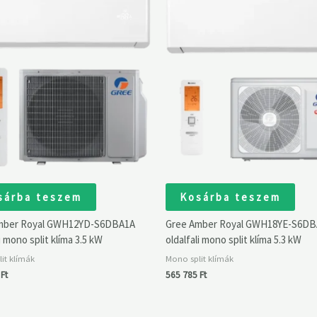
sárba teszem
Kosárba teszem
mber Royal GWH12YD-S6DBA1A
Gree Amber Royal GWH18YE-S6D
i mono split klíma 3.5 kW
oldalfali mono split klíma 5.3 kW
it klímák
Mono split klímák
9
Ft
565 785
Ft