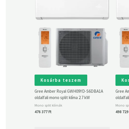
Kosárba teszem
Ko
Gree Amber Royal GWH09YD-S6DBA1A
Gree A
oldalfali mono split klíma 2.7 kW
oldalfal
Mono split klímák
Mono spl
476 377
Ft
498 72