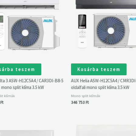
sárba teszem
Kosárba teszem
lta 3 ASW-H12C5A4 / CAR3DI-B8-5
AUX Helia ASW-H12C5A4 / CMR3DI
i mono split klíma 3.5 kW
oldalfali mono split klíma 3.5 kW
it klímák
Mono split klímák
0
Ft
346 753
Ft