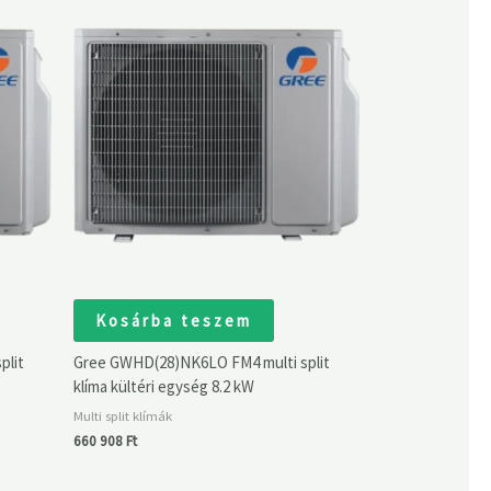
Kosárba teszem
plit
Gree GWHD(28)NK6LO FM4 multi split
klíma kültéri egység 8.2 kW
Multi split klímák
660 908
Ft