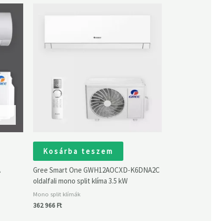
Kosárba teszem
A
Gree Smart One GWH12AOCXD-K6DNA2C
oldalfali mono split klíma 3.5 kW
Mono split klímák
362 966
Ft