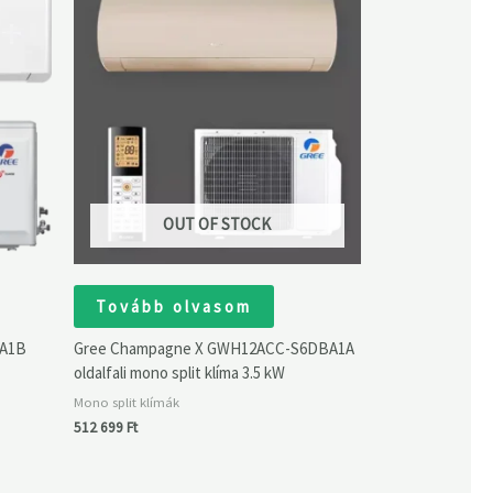
OUT OF STOCK
Tovább olvasom
BA1B
Gree Champagne X GWH12ACC-S6DBA1A
oldalfali mono split klíma 3.5 kW
Mono split klímák
512 699
Ft