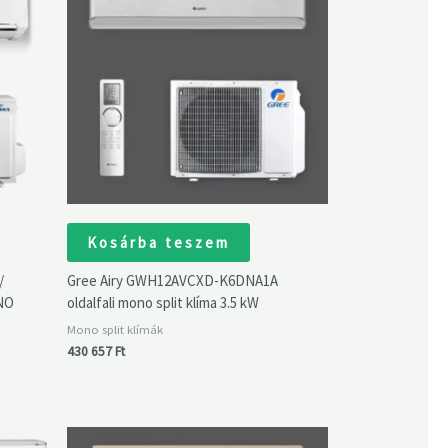
Kosárba teszem
/
Gree Airy GWH12AVCXD-K6DNA1A
NO
oldalfali mono split klíma 3.5 kW
Mono split klímák
430 657
Ft