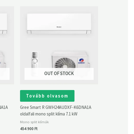
OUT OF STOCK
Tovább olvasom
NA1A
Gree Smart R GWH24AUDXF-K6DNA1A
oldalfali mono split klíma 7.1 kW
Mono split klímák
454 900
Ft