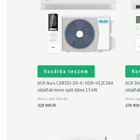
Kosárba teszem
Ko
AUX Aura CAR3DI-D0-4 / ASW-H12C5A4
AUX De
oldalfali mono split klíma 3.5 kW
oldalfal
Mono split klímák
Mono spl
329 900
Ft
276 90