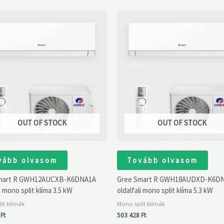
OUT OF STOCK
OUT OF STOCK
vább olvasom
Tovább olvasom
mart R GWH12AUCXB-K6DNA1A
Gree Smart R GWH18AUDXD-K6D
i mono split klíma 3.5 kW
oldalfali mono split klíma 5.3 kW
it klímák
Mono split klímák
9
Ft
503 428
Ft