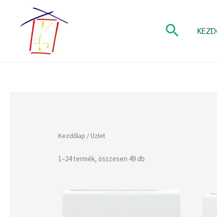
Skip
to
Search
content
KEZD
Kezdőlap
/ Üzlet
1–24 termék, összesen 49 db