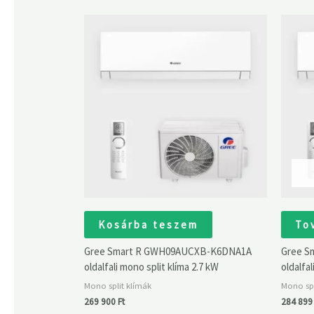
Kosárba teszem
To
Gree Smart R GWH09AUCXB-K6DNA1A
Gree S
oldalfali mono split klíma 2.7 kW
oldalfal
Mono split klímák
Mono spl
269 900
Ft
284 89