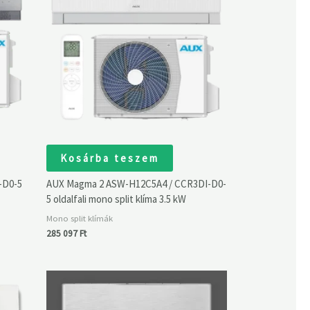
Kosárba teszem
-D0-5
AUX Magma 2 ASW-H12C5A4 / CCR3DI-D0-
5 oldalfali mono split klíma 3.5 kW
Mono split klímák
285 097
Ft