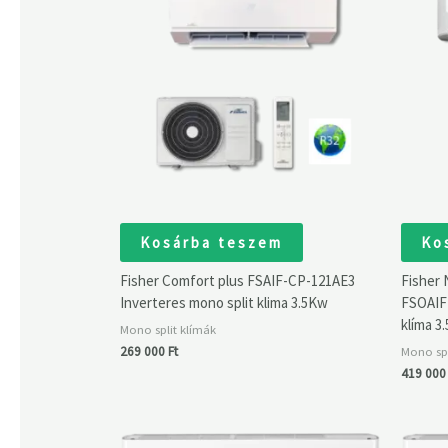
Kosárba teszem
Ko
Fisher Comfort plus FSAIF-CP-121AE3
Fisher
Inverteres mono split klima 3.5Kw
FSOAIF-
klíma 3
Mono split klímák
Mono spl
269 000
Ft
419 00