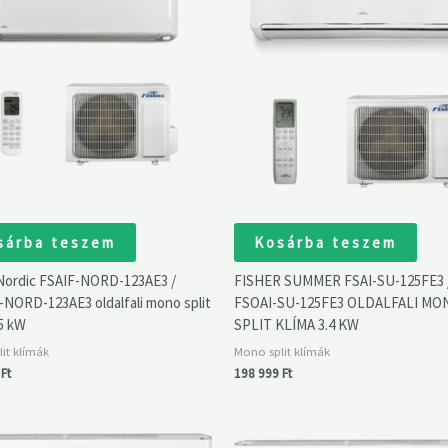
sárba teszem
Kosárba teszem
 Nordic FSAIF-NORD-123AE3 /
FISHER SUMMER FSAI-SU-125FE3 
NORD-123AE3 oldalfali mono split
FSOAI-SU-125FE3 OLDALFALI MO
.5 kW
SPLIT KLÍMA 3.4 KW
it klímák
Mono split klímák
0
Ft
198 999
Ft