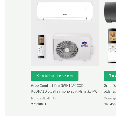
Kosárba teszem
To
Gree Comfort Pro GWH12ACCXD-
Gree D
K6DNA1D oldalfali mono split klíma 3.5 kW
oldalfal
Mono split klímák
Mono spl
279 900
Ft
346 45