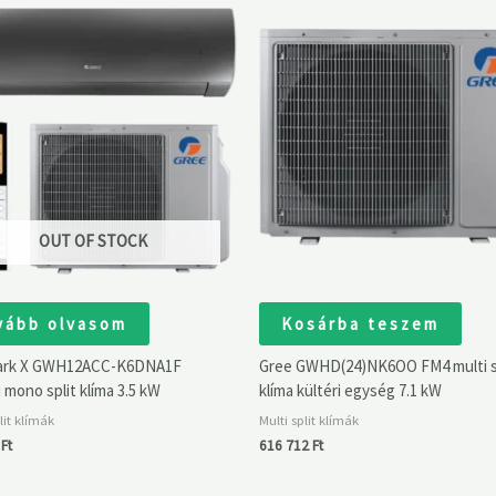
OUT OF STOCK
vább olvasom
Kosárba teszem
ark X GWH12ACC-K6DNA1F
Gree GWHD(24)NK6OO FM4 multi s
i mono split klíma 3.5 kW
klíma kültéri egység 7.1 kW
it klímák
Multi split klímák
6
Ft
616 712
Ft