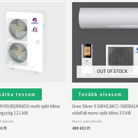
OUT OF STOCK
sárba teszem
Tovább olvasom
HD(42)NK6OO multi split klíma
Gree Silver X GWH12ACC-S6DBA1
 egység 12.1 kW
oldalfali mono split klíma 3.5 kW
it klímák
Mono split klímák
90
Ft
498 602
Ft