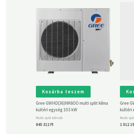
Kosárba teszem
Ko
Gree GWHD(36)NK6OO multi split klíma
Gree GW
kültéri egység 10.5 kW
kültéri
Multi split klímák
Multi spl
845 312
Ft
1 012 1