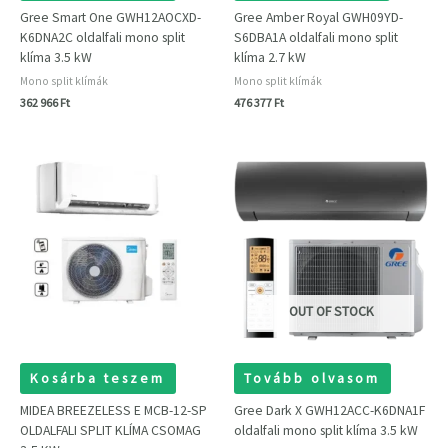
Gree Smart One GWH12AOCXD-
Gree Amber Royal GWH09YD-
K6DNA2C oldalfali mono split
S6DBA1A oldalfali mono split
klíma 3.5 kW
klíma 2.7 kW
Mono split klímák
Mono split klímák
362 966
Ft
476 377
Ft
OUT OF STOCK
Kosárba teszem
Tovább olvasom
MIDEA BREEZELESS E MCB-12-SP
Gree Dark X GWH12ACC-K6DNA1F
OLDALFALI SPLIT KLÍMA CSOMAG
oldalfali mono split klíma 3.5 kW