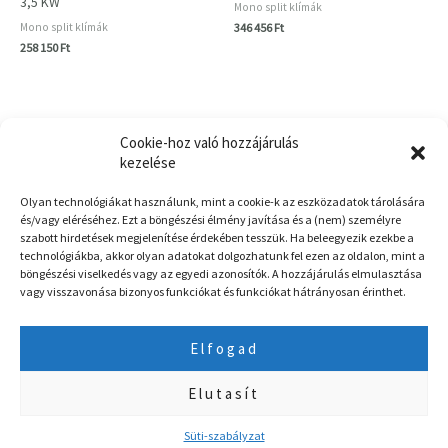
3,5 KW
Mono split klímák
Mono split klímák
346 456
Ft
258 150
Ft
Cookie-hoz való hozzájárulás
kezelése
Főoldal
Olyan technológiákat használunk, mint a cookie-k az eszközadatok tárolására
és/vagy eléréséhez. Ezt a böngészési élmény javítása és a (nem) személyre
Kapcsolat
szabott hirdetések megjelenítése érdekében tesszük. Ha beleegyezik ezekbe a
technológiákba, akkor olyan adatokat dolgozhatunk fel ezen az oldalon, mint a
ÁSZF
böngészési viselkedés vagy az egyedi azonosítók. A hozzájárulás elmulasztása
Garancia és Ingyenes szállítás
vagy visszavonása bizonyos funkciókat és funkciókat hátrányosan érinthet.
Nemzeti Klímavédelmi Hatóság
Elfogad
Egyszeri kedvezményhez használd 2026-ban is a START2026 Kuponkódot
Elutasít
Amennyiben a kiválasztott klímaberendezés már nem elérhető készleten, úgy
©2026 Klimasystem.hu. Minden jog fenntartva.
a megrendeléssel egyidejűleg fenntartjuk a vásárlástól való elállás jogát!
Süti-szabályzat
Bezárás