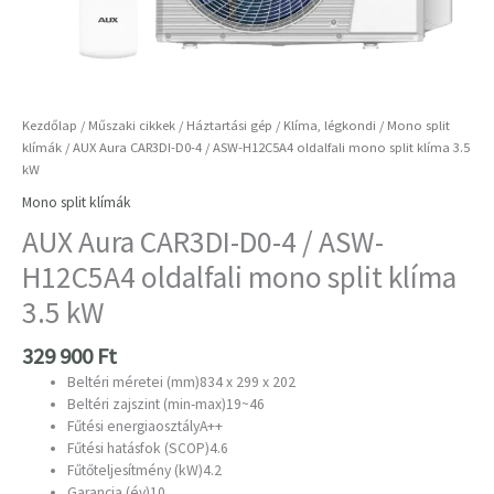
Kezdőlap
/
Műszaki cikkek
/
Háztartási gép
/
Klíma, légkondi
/
Mono split
klímák
/ AUX Aura CAR3DI-D0-4 / ASW-H12C5A4 oldalfali mono split klíma 3.5
kW
Mono split klímák
AUX Aura CAR3DI-D0-4 / ASW-
H12C5A4 oldalfali mono split klíma
3.5 kW
329 900
Ft
Beltéri méretei (mm)834 x 299 x 202
Beltéri zajszint (min-max)19~46
Fűtési energiaosztály
A++
Fűtési hatásfok (SCOP)
4.6
Fűtőteljesítmény (kW)4.2
Garancia (év)10