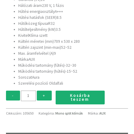
Hálózati áram
230 V, 1 fázis
Hűtési energiaosztály
A+++
Hűtési hatásfok (SEER)
8.5
Hűtőközeg típusa
R32
Hűtőteljesítmény (kW)
3.5
Kivitel
Klíma szett
Kültéri méretei (mm)709 x 530 x 280
Kültéri zajszint (min-max)52~52
Max. áramfelvétel (A)
9
Márka
AUX
Működési tartomány (fűtés)-32~30
Működési tartomány (hűtés)-15~52
SorozatAura
Szerelési pozíció
Oldalfali
Kosárba
-
+
teszem
Cikkszám:
105650
Kategória:
Mono split klímák
Márka:
AUX