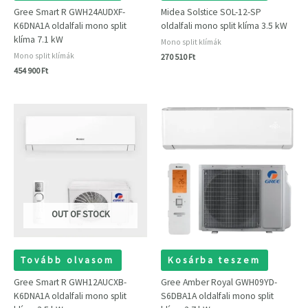
Gree Smart R GWH24AUDXF-
Midea Solstice SOL-12-SP
K6DNA1A oldalfali mono split
oldalfali mono split klíma 3.5 kW
klíma 7.1 kW
Mono split klímák
Mono split klímák
270 510
Ft
454 900
Ft
OUT OF STOCK
Tovább olvasom
Kosárba teszem
Gree Smart R GWH12AUCXB-
Gree Amber Royal GWH09YD-
K6DNA1A oldalfali mono split
S6DBA1A oldalfali mono split