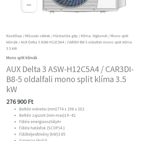
Kezdőlap
/
Műszaki cikkek
/
Háztartási gép
/
Klíma, légkondi
/
Mono split
klímák
/ AUX Delta 3 ASW-H12C5A4 / CAR3DI-B8-5 oldalfali mono split klíma
3.5 kW
Mono split klímák
AUX Delta 3 ASW-H12C5A4 / CAR3DI-
B8-5 oldalfali mono split klíma 3.5
kW
276 900
Ft
Beltéri méretei (mm)774 x 298 x 202
Beltéri zajszint (min-max)19~42
Fűtési energiaosztály
A+
Fűtési hatásfok (SCOP)
4.1
Fűtőteljesítmény (kW)
3.85
Garancia (év)10