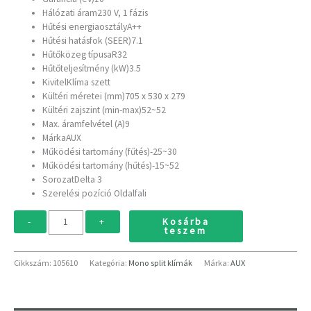
Hálózati áram
230 V, 1 fázis
Hűtési energiaosztály
A++
Hűtési hatásfok (SEER)7.1
Hűtőközeg típusa
R32
Hűtőteljesítmény (kW)
3.5
Kivitel
Klíma szett
Kültéri méretei (mm)705 x 530 x 279
Kültéri zajszint (min-max)52~52
Max. áramfelvétel (A)
9
MárkaAUX
Működési tartomány (fűtés)-25~30
Működési tartomány (hűtés)-15~52
SorozatDelta 3
Szerelési pozíció
Oldalfali
Kosárba
-
+
teszem
Cikkszám:
105610
Kategória:
Mono split klímák
Márka:
AUX