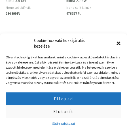
klíma 3.5 kW
klíma 2.7 kW
Mono split klímák
Mono split klímák
284 899
Ft
476 377
Ft
Cookie-hoz való hozzájárulás
kezelése
Főoldal
Olyan technológiákat használunk, mint a cookie-k az eszközadatok tárolására
és/vagy eléréséhez. Ezt a böngészési élmény javítása és a (nem) személyre
Kapcsolat
szabott hirdetések megjelenítése érdekében tesszük. Ha beleegyezik ezekbe a
technológiákba, akkor olyan adatokat dolgozhatunk fel ezen az oldalon, mint a
ÁSZF
böngészési viselkedés vagy az egyedi azonosítók. A hozzájárulás elmulasztása
Garancia és Ingyenes szállítás
vagy visszavonása bizonyos funkciókat és funkciókat hátrányosan érinthet.
Nemzeti Klímavédelmi Hatóság
Elfogad
Egyszeri kedvezményhez használd 2026-ban is a START2026 Kuponkódot
Elutasít
Amennyiben a kiválasztott klímaberendezés már nem elérhető készleten, úgy
©2026 Klimasystem.hu. Minden jog fenntartva.
a megrendeléssel egyidejűleg fenntartjuk a vásárlástól való elállás jogát!
Süti-szabályzat
Bezárás